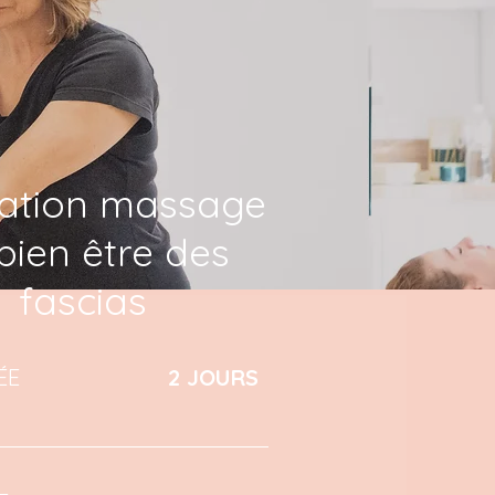
ation massage
bien être des
fascias
ÉE
2 JOURS