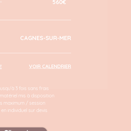
F
560€
CAGNES-SUR-MER
E
VOIR CALENDRIER
usqu’à 3 fois sans frais
matériel mis à disposition
res maximum / session
en individuel sur devis