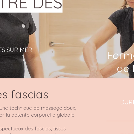
ETRE DES
ES SUR MER
Form
de 
s fascias
DUR
 une technique de massage doux,
iser la détente corporelle globale
espectueux des fascias, tissus