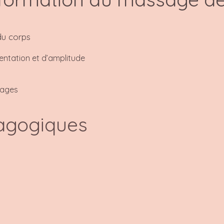
du corps
entation et d’amplitude
sages
agogiques