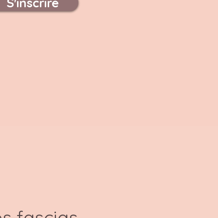
S'inscrire
s fascias