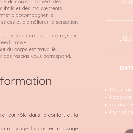
ble du corps, à travers des
TARI
s subtils et des mouvements
ermet d’accompagner le
stress et d’améliorer la sensation
t dans le cadre du bien-être, sans
LIEU
rééducative.
ut du corps est travaillé.
her des fascias vous correspond
.
DAT
 formation
Paiement j
Modèle et 
6 stagiai
Formation 
re leur rôle dans le confort et la
n du massage fascias en massage