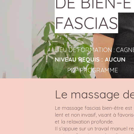
DE BIEN-
FASCIAS
LIEU DE FORMATION : CAGN
NIVEAU REQUIS : AUCUN
PDF PROGRAMME
Le massage de
Le massage fascias bien-être est
lent et non invasif, visant à favor
et la relaxation profonde.
Il s’appuie sur un travail manuel r