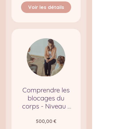
Voir les détails
Comprendre les
blocages du
corps - Niveau 1
(psychocorporel
)
500,00 €