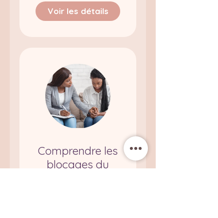
Voir les détails
Comprendre les
blocages du
corps - Niveau 2
(psychocorporel
)
500,00 €