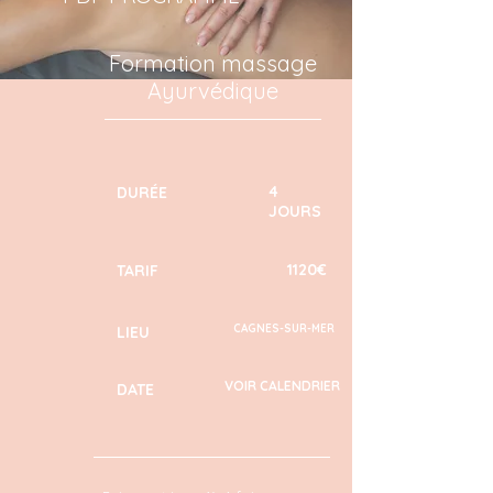
Formation massage
Ayurvédique
4
DURÉE
JOURS
1120€
TARIF
CAGNES-SUR-MER
LIEU
VOIR CALENDRIER
DATE