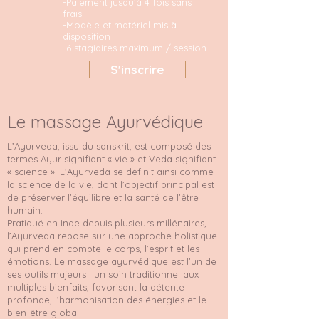
-Paiement jusqu’à 4 fois sans
frais
-Modèle et matériel mis à
disposition
-6 stagiaires maximum / session
S'inscrire
Le massage Ayurvédique
L’Ayurveda, issu du sanskrit, est composé des
termes Ayur signifiant « vie » et Veda signifiant
« science ». L’Ayurveda se définit ainsi comme
la science de la vie, dont l’objectif principal est
de préserver l’équilibre et la santé de l’être
humain.
Pratiqué en Inde depuis plusieurs millénaires,
l’Ayurveda repose sur une approche holistique
qui prend en compte le corps, l’esprit et les
émotions. Le massage ayurvédique est l’un de
ses outils majeurs : un soin traditionnel aux
multiples bienfaits, favorisant la détente
profonde, l’harmonisation des énergies et le
bien-être global.