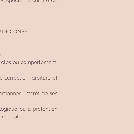
: Respecter la culture de
U DE CONSEIL
n.
 paroles ou comportement,
e correction, droiture et
bordonner l’intérêt de ses
ologique ou à prétention
n mentale.