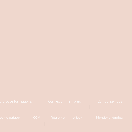
atalogue formations
Connexion membres
Contactez-nous
|
|
éontologique
CGV
Réglement intérieur
Mentions légales
| 
|
|
|