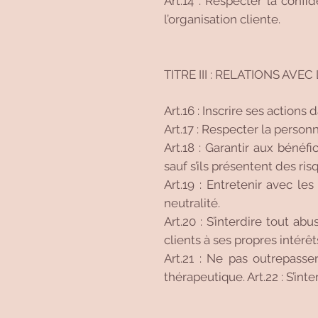
Art.14 : Respecter la confi
l’organisation cliente.
TITRE III : RELATIONS AV
Art.16 : Inscrire ses actio
Art.17 : Respecter la person
Art.18 : Garantir aux bénéf
sauf s’ils présentent des ri
Art.19 : Entretenir avec le
neutralité.
Art.20 : S’interdire tout ab
clients à ses propres intérêt
Art.21 : Ne pas outrepasse
thérapeutique. Art.22 : S’in