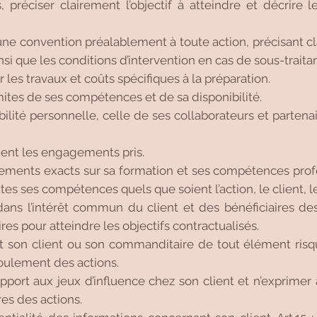
s, préciser clairement l’objectif à atteindre et décrire l
u une convention préalablement à toute action, précisant c
si que les conditions d’intervention en cas de sous-traita
ir les travaux et coûts spécifiques à la préparation.
imites de ses compétences et de sa disponibilité.
ilité personnelle, celle de ses collaborateurs et partenai
ment les engagements pris.
nements exacts sur sa formation et ses compétences profe
es ses compétences quels que soient l’action, le client, les
 dans l’intérêt commun du client et des bénéficiaires de
s pour atteindre les objectifs contractualisés.
t son client ou son commanditaire de tout élément risqua
oulement des actions.
rapport aux jeux d’influence chez son client et n’exprim
res des actions.