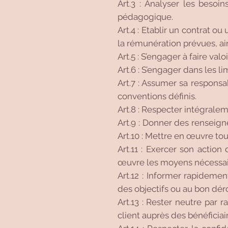
Art.3 : Analyser les besoin
pédagogique.
Art.4 : Etablir un contrat o
la rémunération prévues, ain
Art.5 : S’engager à faire valo
Art.6 : S’engager dans les l
Art.7 : Assumer sa responsab
conventions définis.
Art.8 : Respecter intégrale
Art.9 : Donner des renseig
Art.10 : Mettre en œuvre tout
Art.11 : Exercer son action
œuvre les moyens nécessaire
Art.12 : Informer rapidemen
des objectifs ou au bon dér
Art.13 : Rester neutre par 
client auprès des bénéficiai