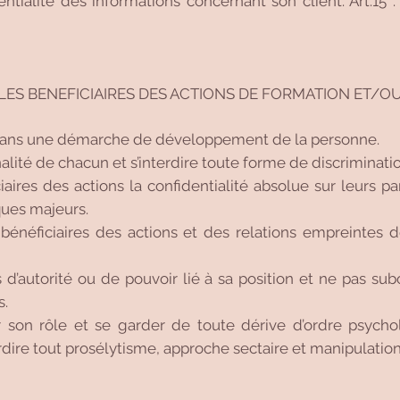
dentialité des informations concernant son client. Art.15 
EC LES BENEFICIAIRES DES ACTIONS DE FORMATION ET/O
ns dans une démarche de développement de la personne.
nalité de chacun et s’interdire toute forme de discriminatio
iciaires des actions la confidentialité absolue sur leurs
sques majeurs.
s bénéficiaires des actions et des relations empreintes d
us d’autorité ou de pouvoir lié à sa position et ne pas su
s.
r son rôle et se garder de toute dérive d’ordre psych
terdire tout prosélytisme, approche sectaire et manipulatio