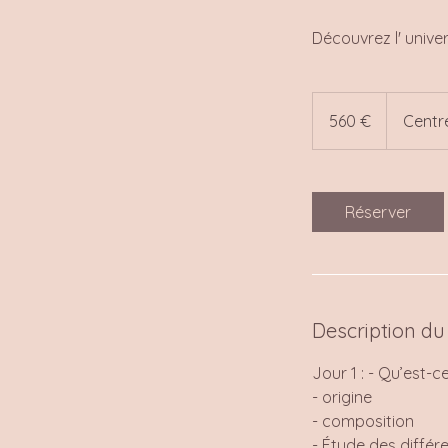
Découvrez l' unive
560
euros
560 €
Centr
Réserver
Description du
Jour 1 : - Qu’est-c
- origine
- composition
- Étude des différ