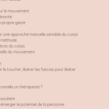
sur le mouvement
ériorité
n propre geste
ie: une approche manuelle sensible du corps
la méthode
tatuts du corps
ielle du mouvement
e:
 le toucher, libérer les fascias pour libérer
ravaille un thérapeute ?
issulaire
émerger le potentiel de la personne