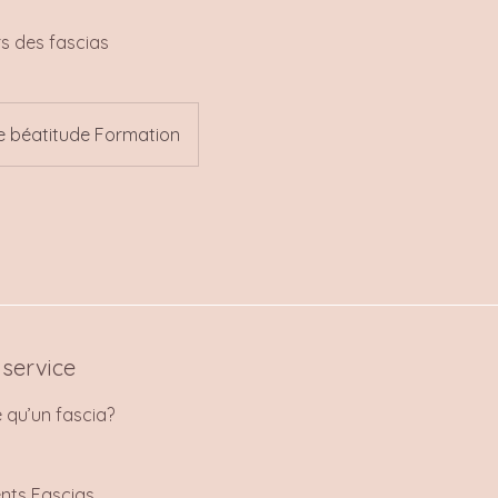
rs des fascias
e béatitude Formation
 service
e qu’un fascia?
ents Fascias