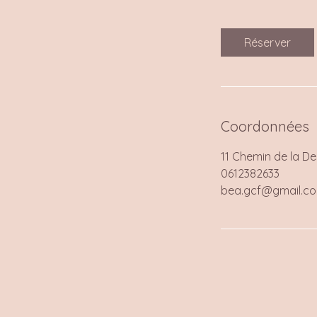
Réserver
Coordonnées
11 Chemin de la D
0612382633
bea.gcf@gmail.c