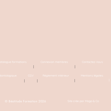
atalogue formations
Connexion membres
Contactez-nous
|
|
éontologique
CGV
Réglement intérieur
Mentions légales
| 
|
|
|
© Béatitude Formation 2026
Site crée par
Mogo & Co