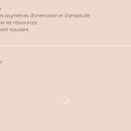
e
s asymétries d’orientation et d’amplitude
er les ressources
ment tissulaire
r