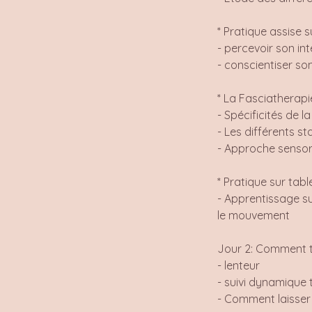
* Pratique assise 
- percevoir son int
- conscientiser so
* La Fasciatherap
- Spécificités de 
- Les différents s
- Approche sensor
* Pratique sur tabl
- Apprentissage sur
le mouvement
Jour 2: Comment t
- lenteur
- suivi dynamique t
- Comment laisser 