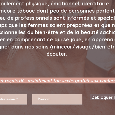
ulement physique, émotionnel, identitaire ...
 encore taboue dont peu de personnes parlent
eu de professionnels sont informés et spécialis
ps que les femmes soient préparées et que 
sionnelles du bien-être et de la beauté sachi
er en comprenant ce qui se joue, en apprenan
er dans nos soins (minceur/visage/bien-être
écouter. ​
i et reçois dès maintenant ton accès gratuit
aux confér
Débloquer l