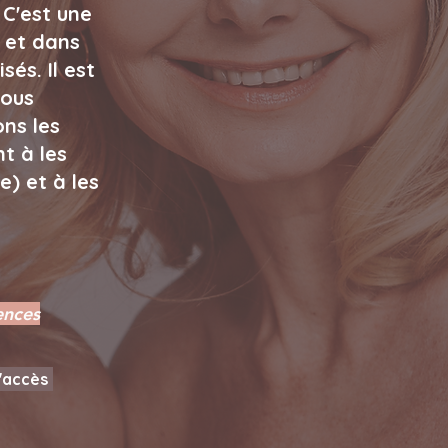
 C'est une
 et dans
és. Il est
nous
ons les
t à les
) et à les
ences
'accès