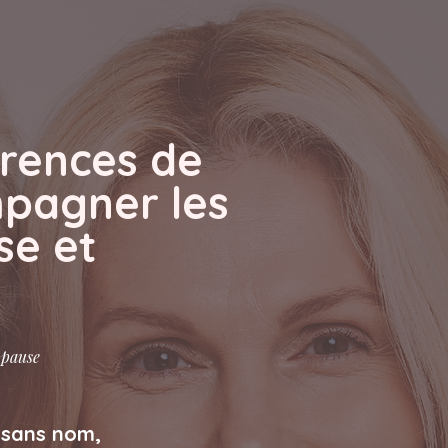
érences de
mpagner les
e et
opause
 sans nom,