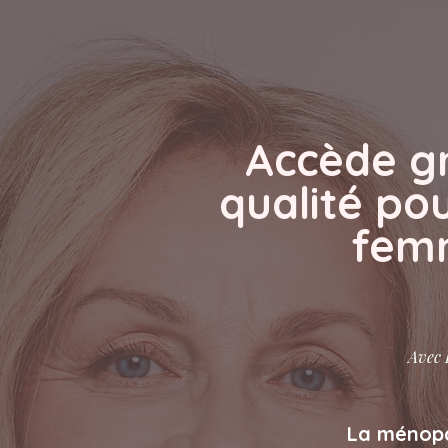
Accède gr
qualité po
fem
Avec 
La ménopa