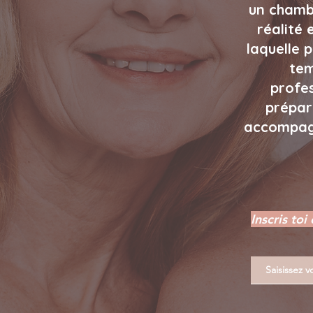
un chambo
réalité
laquelle p
tem
profes
prépar
accompagn
Inscris to