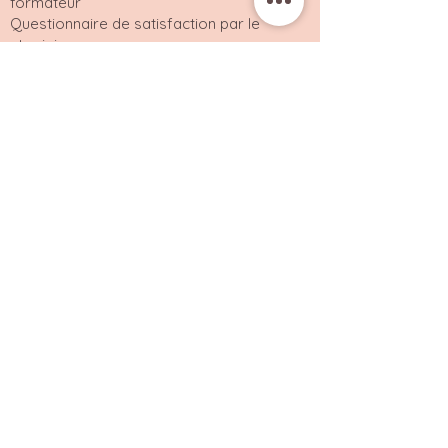
formateur
Questionnaire de satisfaction par le
stagiaire
Vous pourriez aussi être intéressé
par ces formations facialiste
MASSAGE
MADOBAYA