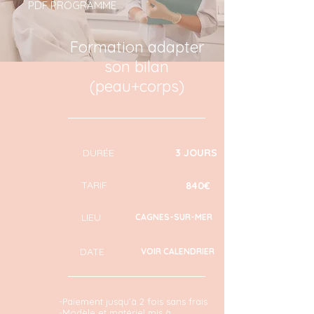
PDF PROGRAMME
Formation adapter
son bilan
(peau+corps)
DURÉE
3 JOURS
TARIF
840€
LIEU
CAGNES-SUR-MER
DATE
VOIR CALENDRIER
-Paiement jusqu’à 2 fois sans frais
-Modèle et matériel mis à