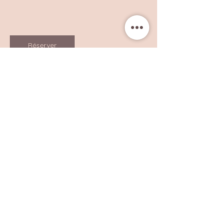
Réserver
Coordonnées
11 Chemin de la Destourbe, 06800
Cagnes-sur-Mer, France
0612382633
bea.gcf@gmail.com
Connexion membres
Qualité