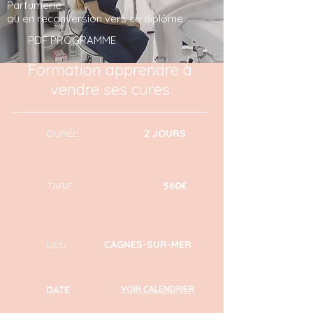
Parfumerie
ou en reconversion vers ce diplôme.
PDF PROGRAMME
Formation apprendre à
vendre ses cures
DURÉE
2 JOURS
TARIF
560€
LIEU
CAGNES-SUR-MER
DATE
VOIR CALENDRIER