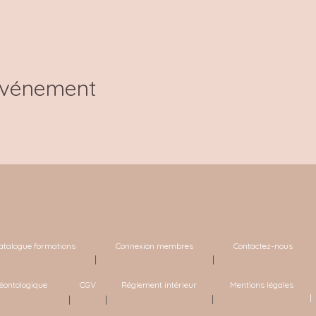
événement
atalogue formations
Connexion membres
Contactez-nous
|
|
éontologique
CGV
Réglement intérieur
Mentions légales
| 
|
|
|