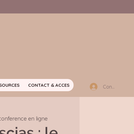
SOURCES
CONTACT & ACCES
Connexion m
conference en ligne
cias : le