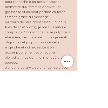
pour répondre à un besoin essentiel : 
permettre aux femmes de vivre une 
grossesse et un post-partum en toute 
sérénité grâce au massage.
Au cours de mes grossesses (j'ai deux 
filles de 13 et 9 ans), je me suis rendue 
compte de l'importance de se préparer à 
être mère, des nombreux changements 
physiques et psychiques que cela 
engendre et qui nécessitent un 
accompagnement et un soutien 
bienveillant, ce dont j'ai manqué à cette 
époque.
J'ai donc eu envie de changer cela pour 
les autres femmes, pour qu'elles puissent 
avoir ce soutien et cet accompagnement 
que je n'ai pas réussi à trouver.
Passionnée par l'univers du bien-être, j'ai 
tout naturellement eu envie d'apporter 
aux femmes du réconfort, des moments 
de bien-être au travers de massages et 