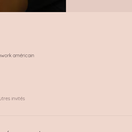
hwork américain
utres invités