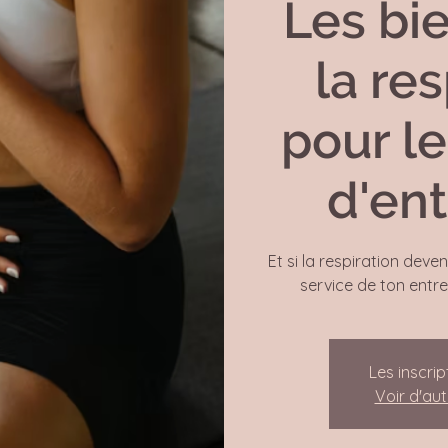
Les bie
la res
pour le
d'ent
Et si la respiration deven
service de ton entre
Les inscrip
Voir d'au