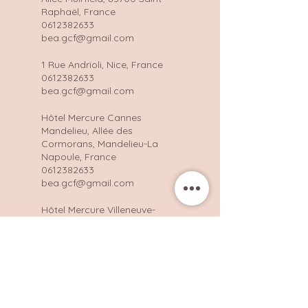
Raphaël, France
0612382633
bea.gcf@gmail.com
1 Rue Andrioli, Nice, France
0612382633
bea.gcf@gmail.com
Hôtel Mercure Cannes
Mandelieu, Allée des
Cormorans, Mandelieu-La
Napoule, France
0612382633
bea.gcf@gmail.com
Hôtel Mercure Villeneuve-
Loubet Plage, Boulevard Eric
Tabarly, Villeneuve-Loubet,
France
0612382633
bea.gcf@gmail.com
Avenue de Tournamy,